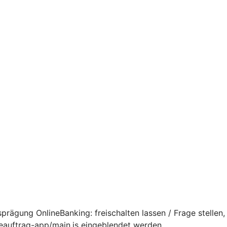
rägung OnlineBanking: freischalten lassen / Frage stellen,
ceauftrag-app/main.js eingeblendet werden.