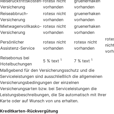
Reiserücktrittskosten-
rotesx
nicht
gruenerhaken
Versicherung
vorhanden
vorhanden
Reiseabbruch-
rotesx
nicht
gruenerhaken
Versicherung
vorhanden
vorhanden
Mietwagenvollkasko-
rotesx
nicht
gruenerhaken
Versicherung
vorhanden
vorhanden
rote
Persönlicher
rotesx
nicht
rotesx
nicht
nich
Assistenz-Service
vorhanden
vorhanden
vor
Reisebonus bei
1
1
5 %
text
7 %
text
Hotelbuchungen
Maßgebend für den Versicherungsschutz und die
Serviceleistungen sind ausschließlich die allgemeinen
Versicherungsbedingungen der einzelnen
Versicherungsarten bzw. bei Serviceleistungen die
Leistungsbeschreibungen, die Sie automatisch mit Ihrer
Karte oder auf Wunsch von uns erhalten.
Kreditkarten-Rückvergütung