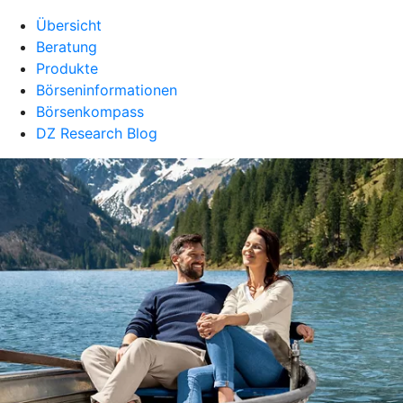
Übersicht
Beratung
Produkte
Börseninformationen
Börsenkompass
DZ Research Blog