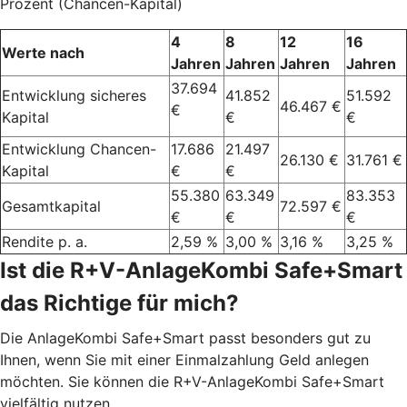
Prozent (Chancen-Kapital)
4
8
12
16
Werte nach
Jahren
Jahren
Jahren
Jahren
37.694
Entwicklung sicheres
41.852
51.592
46.467 €
€
Kapital
€
€
Entwicklung Chancen-
17.686
21.497
26.130 €
31.761 €
Kapital
€
€
55.380
63.349
83.353
Gesamtkapital
72.597 €
€
€
€
Rendite p. a.
2,59 %
3,00 %
3,16 %
3,25 %
Ist die R+V-AnlageKombi Safe+Smart
das Richtige für mich?
Die AnlageKombi Safe+Smart passt besonders gut zu
Ihnen, wenn Sie mit einer Einmalzahlung Geld anlegen
möchten. Sie können die R+V-AnlageKombi Safe+Smart
vielfältig nutzen.