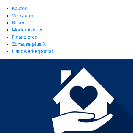
Kaufen
Verkaufen
Bauen
Modernisieren
Finanzieren
Zuhause plus X
Handwerkerportal