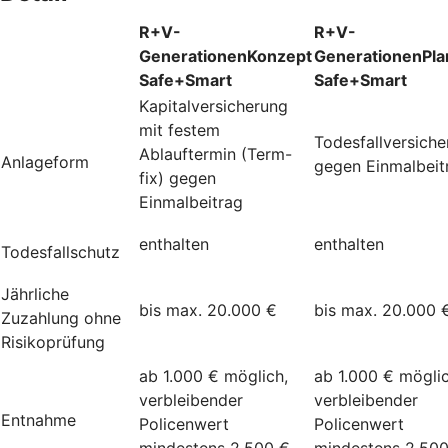
R+V-
R+V-
GenerationenKonzept
GenerationenPla
Safe+Smart
Safe+Smart
Kapitalversicherung
mit festem
Todesfallversich
Ablauftermin (Term-
Anlageform
gegen Einmalbeit
fix) gegen
Einmalbeitrag
enthalten
enthalten
Todesfallschutz
Jährliche
bis max. 20.000 €
bis max. 20.000 
Zuzahlung ohne
Risikoprüfung
ab 1.000 € möglich,
ab 1.000 € möglic
verbleibender
verbleibender
Entnahme
Policenwert
Policenwert
mindestens 2.500 €
mindestens 2.50