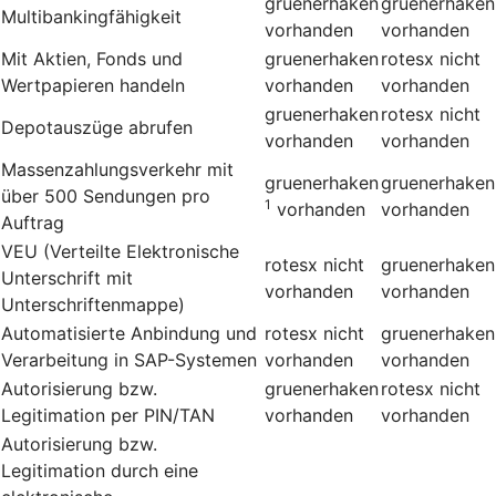
gruenerhaken
gruenerhaken
Multibankingfähigkeit
vorhanden
vorhanden
Mit Aktien, Fonds und
gruenerhaken
rotesx
nicht
Wertpapieren handeln
vorhanden
vorhanden
gruenerhaken
rotesx
nicht
Depotauszüge abrufen
vorhanden
vorhanden
Massenzahlungsverkehr mit
gruenerhaken
gruenerhaken
über 500 Sendungen pro
1
vorhanden
vorhanden
Auftrag
VEU (Verteilte Elektronische
rotesx
nicht
gruenerhaken
Unterschrift mit
vorhanden
vorhanden
Unterschriftenmappe)
Automatisierte Anbindung und
rotesx
nicht
gruenerhaken
Verarbeitung in SAP-Systemen
vorhanden
vorhanden
Autorisierung bzw.
gruenerhaken
rotesx
nicht
Legitimation per PIN/TAN
vorhanden
vorhanden
Autorisierung bzw.
Legitimation durch eine