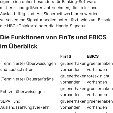
eignet sich daher besonders für Banking-Software
mittlerer und größerer Unternehmen, die im In- und
Ausland tätig sind. Als Sicherheitsverfahren werden
verschiedene Signaturmedien unterstützt, wie zum Beispiel
die HBCI-Chipkarte oder die Handy-Signatur.
Die Funktionen von FinTs und EBICS
im Überblick
FinTS
EBICS
(Terminierte) Überweisungen
gruenerhaken
gruenerhaken
und Lastschriften
vorhanden
vorhanden
gruenerhaken
rotesx
nicht
(Terminierte) Daueraufträge
vorhanden
vorhanden
gruenerhaken
gruenerhaken
Echtzeitüberweisungen
vorhanden
vorhanden
SEPA- und
gruenerhaken
gruenerhaken
Auslandszahlungsverkehr
vorhanden
vorhanden