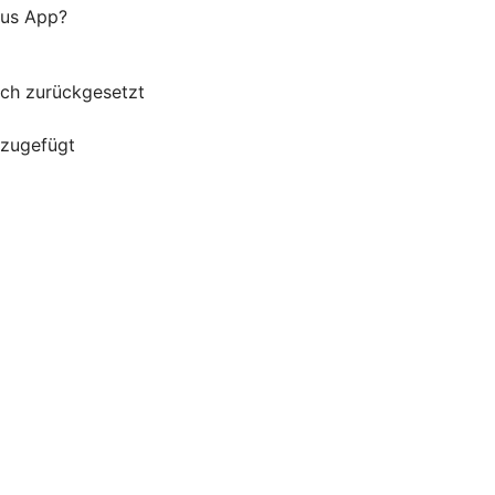
lus App?
uch zurückgesetzt
nzugefügt