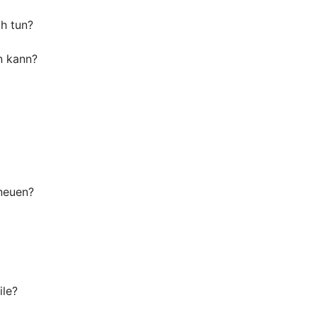
ch tun?
n kann?
 neuen?
ile?