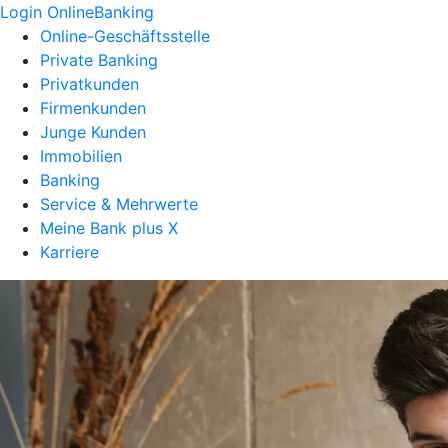
Login OnlineBanking
Online-Geschäftsstelle
Private Banking
Privatkunden
Firmenkunden
Junge Kunden
Immobilien
Banking
Service & Mehrwerte
Meine Bank plus X
Karriere