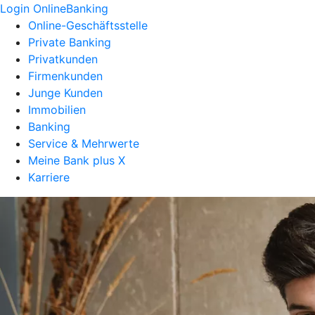
Login OnlineBanking
Online-Geschäftsstelle
Private Banking
Privatkunden
Firmenkunden
Junge Kunden
Immobilien
Banking
Service & Mehrwerte
Meine Bank plus X
Karriere