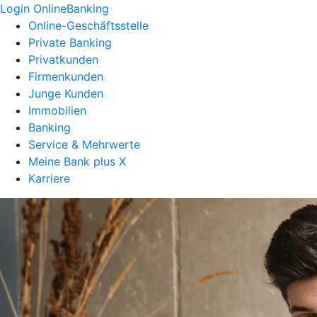
Login OnlineBanking
Online-Geschäftsstelle
Private Banking
Privatkunden
Firmenkunden
Junge Kunden
Immobilien
Banking
Service & Mehrwerte
Meine Bank plus X
Karriere