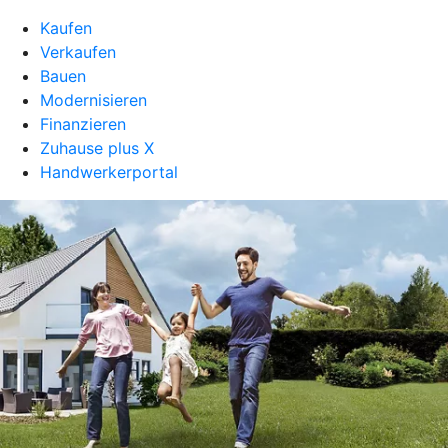
Kaufen
Verkaufen
Bauen
Modernisieren
Finanzieren
Zuhause plus X
Handwerkerportal