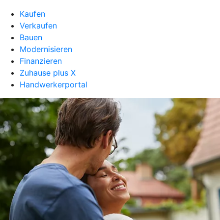
Kaufen
Verkaufen
Bauen
Modernisieren
Finanzieren
Zuhause plus X
Handwerkerportal