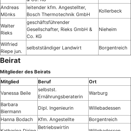
Andreas
leitender kfm. Angestellter,
Kollerbeck
Mönks
Bosch Thermotechnik GmbH
geschäftsführender
Walter
Gesellschafter, Rieks GmbH &
Nieheim
Rieks
Co. KG
Wilfried
selbstständiger Landwirt
Borgentreich
Riepe jun.
Beirat
Mitglieder des Beirats
Mitglied
Beruf
Ort
selbstst.
Vanessa Beile
Warburg
Ernährungsberaterin
Barbara
Dipl. Ingenieurin
Willebadessen
Biermann
Hanna Bodach
Kfm. Angestellte
Borgentreich
Betriebswirtin
Katharina Diring
Willebadessen