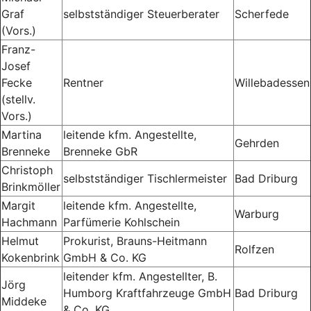
Graf
selbstständiger Steuerberater
Scherfede
(Vors.)
Franz-
Josef
Fecke
Rentner
Willebadessen
(stellv.
Vors.)
Martina
leitende kfm. Angestellte,
Gehrden
Brenneke
Brenneke GbR
Christoph
selbstständiger Tischlermeister
Bad Driburg
Brinkmöller
Margit
leitende kfm. Angestellte,
Warburg
Hachmann
Parfümerie Kohlschein
Helmut
Prokurist, Brauns-Heitmann
Rolfzen
Kokenbrink
GmbH & Co. KG
leitender kfm. Angestellter, B.
Jörg
Humborg Kraftfahrzeuge GmbH
Bad Driburg
Middeke
& Co. KG