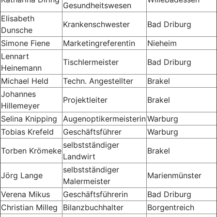
Gesundheitswesen
Elisabeth
Krankenschwester
Bad Driburg
Dunsche
Simone Fiene
Marketingreferentin
Nieheim
Lennart
Tischlermeister
Bad Driburg
Heinemann
Michael Held
Techn. Angestellter
Brakel
Johannes
Projektleiter
Brakel
Hillemeyer
Selina Knipping
Augenoptikermeisterin
Warburg
Tobias Krefeld
Geschäftsführer
Warburg
selbstständiger
Torben Krömeke
Brakel
Landwirt
selbstständiger
Jörg Lange
Marienmünster
Malermeister
Verena Mikus
Geschäftsführerin
Bad Driburg
Christian Milleg
Bilanzbuchhalter
Borgentreich