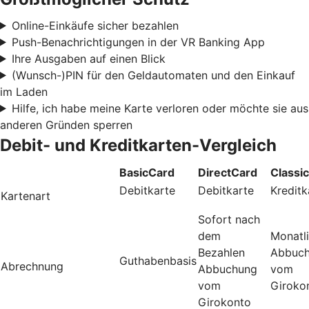
Online-Einkäufe sicher bezahlen
Push-Benachrichtigungen in der VR Banking App
Ihre Ausgaben auf einen Blick
(Wunsch-)PIN für den Geldautomaten und den Einkauf
im Laden
Hilfe, ich habe meine Karte verloren oder möchte sie aus
anderen Gründen sperren
Debit- und Kreditkarten-Vergleich
BasicCard
DirectCard
Classi
Debitkarte
Debitkarte
Kreditk
Kartenart
Sofort nach
dem
Monatl
Bezahlen
Abbuc
Guthabenbasis
Abrechnung
Abbuchung
vom
vom
Giroko
Girokonto