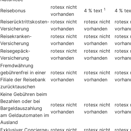
rotesx
nicht
1
Reisebonus
4 %
text
4 %
tex
vorhanden
Reiserücktrittskosten-
rotesx
nicht
rotesx
nicht
rotesx
Versicherung
vorhanden
vorhanden
vorhan
Reisekranken-
rotesx
nicht
rotesx
nicht
rotesx
Versicherung
vorhanden
vorhanden
vorhan
Reisegepäck-
rotesx
nicht
rotesx
nicht
rotesx
Versicherung
vorhanden
vorhanden
vorhan
Fremdwährung
gebührenfrei in einer
rotesx
nicht
rotesx
nicht
rotesx
Filiale der Reisebank
vorhanden
vorhanden
vorhan
zurücktauschen
Keine Gebühren beim
Bezahlen oder bei
rotesx
nicht
rotesx
nicht
rotesx
Bargeldauszahlung
vorhanden
vorhanden
vorhan
am Geldautomaten im
Ausland
Exklusiver Concierge-
rotesx
nicht
rotesx
nicht
rotesx