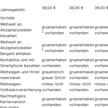
36,00 €
36,00 €
36,00 
Jahresgebühr
Vorteile
Weltweit an
gruenerhaken
gruenerhaken
gruene
Akzeptanzstellen
2
vorhanden
vorhanden
vorhan
bezahlen
Weltweit an
gruenerhaken
gruenerhaken
gruene
Akzeptanzstellen
2
vorhanden
vorhanden
vorhan
Bargeld abheben
Kontaktlos und mit
gruenerhaken
gruenerhaken
gruene
Smartphone bezahlen
vorhanden
vorhanden
vorhan
Mietwagen und Hotel
grauerstrich
gruenerhaken
gruene
reservieren
grauer Strich
vorhanden
vorhan
Mietwagen-
rotesx
nicht
rotesx
nicht
rotesx
Vollkaskoversicherung
vorhanden
vorhanden
vorhan
Nachhaltigere
gruenerhaken
gruenerhaken
gruene
Kartenversion
vorhanden
vorhanden
vorhan
Naturliebe