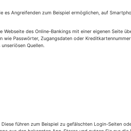
e es Angreifenden zum Beispiel ermöglichen, auf Smartpho
Webseite des Online-Bankings mit einer eigenen Seite übe
ten wie Passwörter, Zugangsdaten oder Kreditkartennumme
 unseriösen Quellen.
 Diese führen zum Beispiel zu gefälschten Login-Seiten od
nur Apps aus den bekannten App-Stores und nutzen Sie nur di