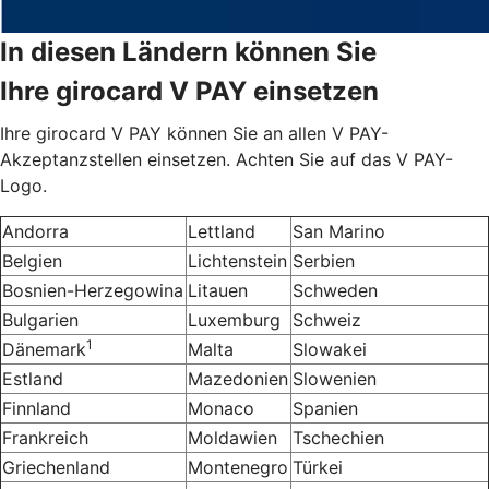
In diesen Ländern können Sie
Ihre girocard V PAY einsetzen
Ihre girocard V PAY können Sie an allen V PAY-
Akzeptanzstellen einsetzen. Achten Sie auf das V PAY-
Logo.
Andorra
Lettland
San Marino
Belgien
Lichtenstein
Serbien
Bosnien-Herzegowina
Litauen
Schweden
Bulgarien
Luxemburg
Schweiz
1
Dänemark
Malta
Slowakei
Estland
Mazedonien
Slowenien
Finnland
Monaco
Spanien
Frankreich
Moldawien
Tschechien
Griechenland
Montenegro
Türkei